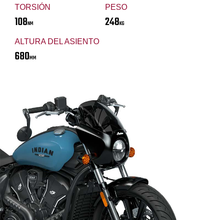
TORSIÓN
PESO
108
248
NM
KG
ALTURA DEL ASIENTO
680
MM